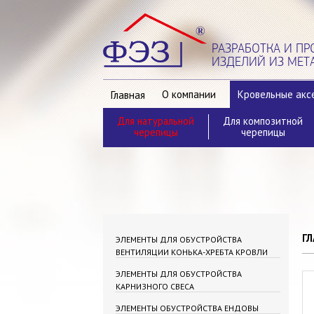
РАЗРАБОТКА И П
ИЗДЕЛИЙ ИЗ МЕТ
О компании
Кровельные акс
Главная
Для натуральной
Для композитной
Контакты
черепицы
черепицы
ГЛ
ЭЛЕМЕНТЫ ДЛЯ ОБУСТРОЙСТВА
ВЕНТИЛЯЦИИ КОНЬКА-ХРЕБТА КРОВЛИ
ЭЛЕМЕНТЫ ДЛЯ ОБУСТРОЙСТВА
КАРНИЗНОГО СВЕСА
ЭЛЕМЕНТЫ ОБУСТРОЙСТВА ЕНДОВЫ