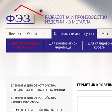
РАЗРАБОТКА И ПРОИЗВОДСТВО
ИЗДЕЛИЙ ИЗ МЕТАЛЛА
О компании
Кровельные аксессуары
Метал
Главная
Для натуральной
Для композитной
Для сланцевой
Контакты
черепицы
черепицы
кровли
ГЕРМЕТИК КРОВЕЛ
ЭЛЕМЕНТЫ ДЛЯ ОБУСТРОЙСТВА
ВЕНТИЛЯЦИИ КОНЬКА-ХРЕБТА КРОВЛИ
ЭЛЕМЕНТЫ ДЛЯ ОБУСТРОЙСТВА
КАРНИЗНОГО СВЕСА
ЭЛЕМЕНТЫ ОБУСТРОЙСТВА ЕНДОВЫ