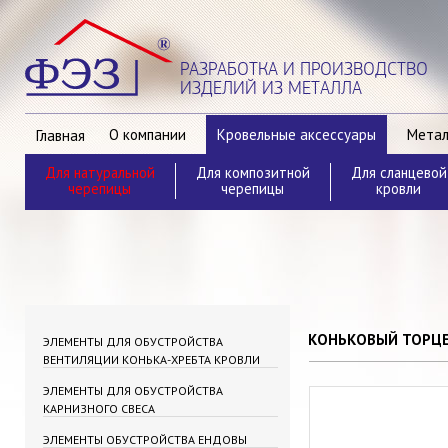
РАЗРАБОТКА И ПРОИЗВОДСТВО
ИЗДЕЛИЙ ИЗ МЕТАЛЛА
О компании
Кровельные аксессуары
Метал
Главная
Для натуральной
Для композитной
Для сланцевой
Контакты
черепицы
черепицы
кровли
КОНЬКОВЫЙ ТОРЦ
ЭЛЕМЕНТЫ ДЛЯ ОБУСТРОЙСТВА
ВЕНТИЛЯЦИИ КОНЬКА-ХРЕБТА КРОВЛИ
ЭЛЕМЕНТЫ ДЛЯ ОБУСТРОЙСТВА
КАРНИЗНОГО СВЕСА
ЭЛЕМЕНТЫ ОБУСТРОЙСТВА ЕНДОВЫ